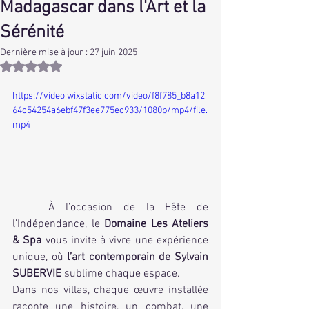
Madagascar dans l'Art et la
Sérénité
Dernière mise à jour :
27 juin 2025
Noté NaN étoiles sur 5.
https://video.wixstatic.com/video/f8f785_b8a12
64c54254a6ebf47f3ee775ec933/1080p/mp4/file.
mp4
	À l’occasion de la Fête de 
l’Indépendance, le 
Domaine Les Ateliers 
& Spa
 vous invite à vivre une expérience 
unique, où 
l’art contemporain de Sylvain 
SUBERVIE
 sublime chaque espace.
Dans nos villas, chaque œuvre installée 
raconte une histoire, un combat, une 