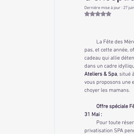
Dernière mise à jour :
27 jui
Noté NaN étoiles sur 
	La Fête des Mères approche à grands 
pas, et cette année, 
cadeau qui allie déten
dans un cadre idylliqu
Ateliers & Spa
, situé 
vous proposons une e
choyer les mamans.
	Offre spéciale Fête des Mères du 24 au 
31 Mai :
Pour toute réser
privatisation SPA pen