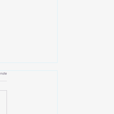
 note
ppée belle et détente