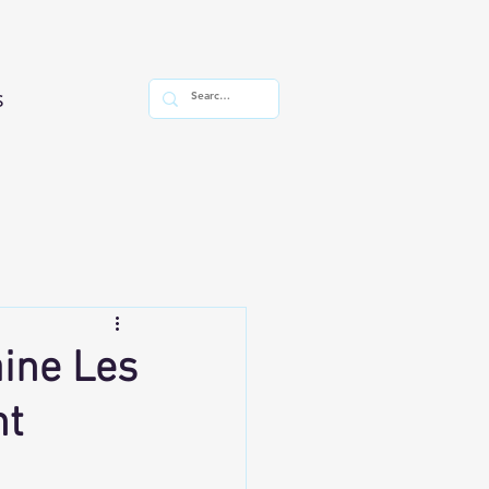
s
ine Les
nt