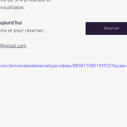
ce de SPA privatisée et 
inoubliable.
ujourd’hui
Réserver
ons et pour réserver :
7
s@gmail.com
com/domainelesateliersetspa/videos/883817580159922?locale=