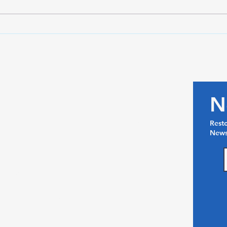
Une Saint-Valentin Suspendue
abso
dans le Temps au Loft
act
N
 DI Antanetibe Ilafy-Antananarivo
Rest
News
gascar​
 34 92 432 17
 37 46 82 20​
inelesateliers@gmail.com