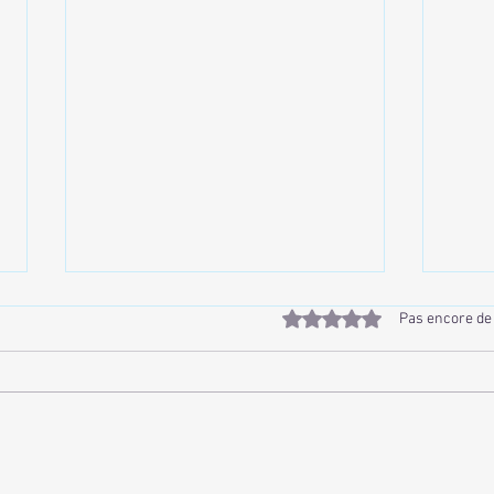
Noté 0 étoile sur 5.
Pas encore de
L’Amour avec un Grand « A » :
Écha