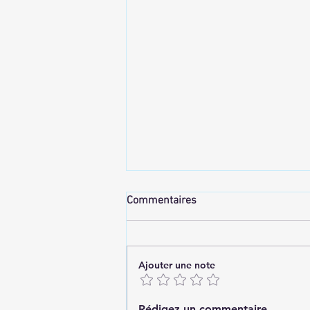
Commentaires
Ajouter une note
✨ Trajet Antananarivo–Ilafy : Le
Rédigez un commentaire...