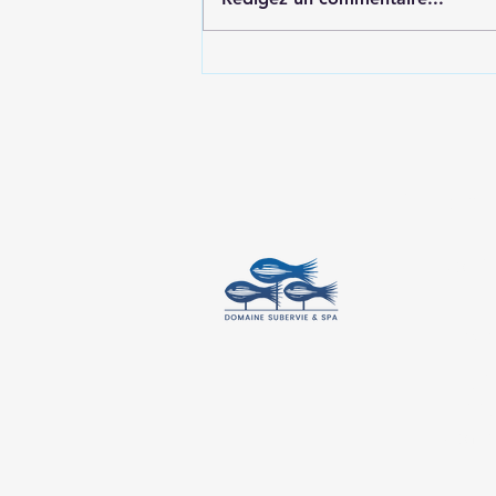
meilleur moyen de rejoindre le
Domaine Les Ateliers & Spa
Cont
Lot 1
Mada
+261
+33 6
doma