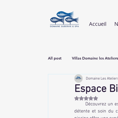
Accueil
N
All post
Villas Domaine les Ateliers
Domaine Les Atelier
Espace Bi
Noté NaN étoiles sur 
	Découvrez un espace bien-être inégalé avec une piscine en spa, l'endroit idéal pour allier 
détente et soin du co