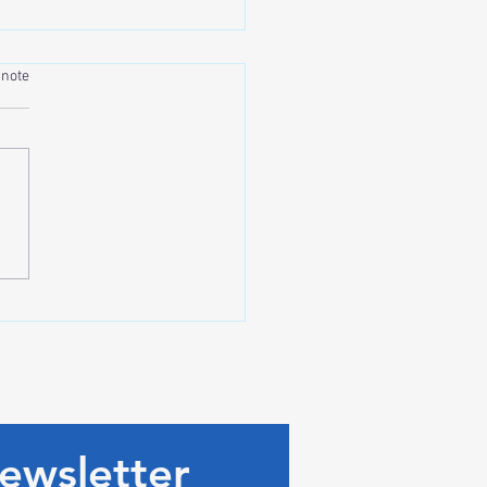
 note
 et Purification corporelle
 Notre Sauna
ewsletter