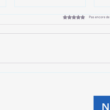
Noté 0 étoile sur 5.
Pas encore de
Offrez-vous un Instant de
Détox
Détente Profonde
avec
act
N