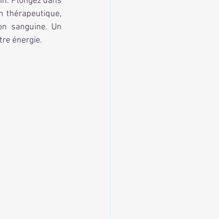
in. Plongez dans 
 thérapeutique, 
on sanguine. Un 
tre énergie.