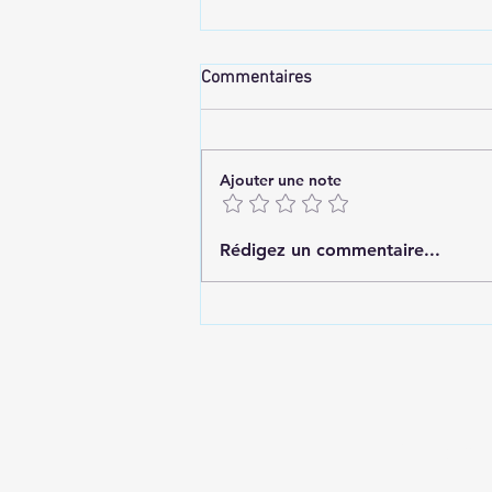
Commentaires
Ajouter une note
Saint-Valentin au Spa – 10%
Rédigez un commentaire...
de remise sur la privatisation
Cont