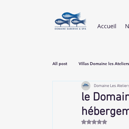
Accueil
N
All post
Villas Domaine les Ateliers
Domaine Les Atelier
le Domain
hébergem
Noté NaN étoiles sur 