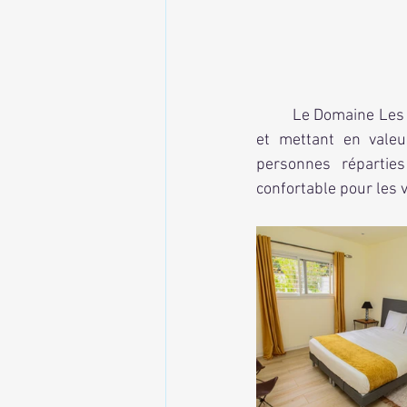
	Le Domaine Les Ateliers propose deux (2) villas élégantes et un loft, tous décorés avec goût 
et mettant en valeur
personnes réparties
confortable pour les 