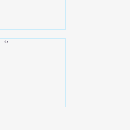
 note
ppée belle et détente
lue