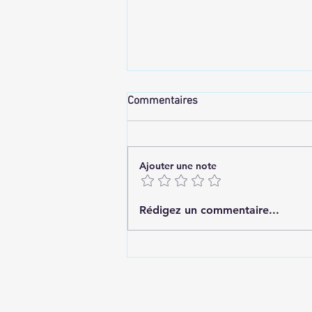
Commentaires
Ajouter une note
✨ Trajet Antananarivo–Ilafy : Le
Rédigez un commentaire...
meilleur moyen de rejoindre le
Domaine Les Ateliers & Spa