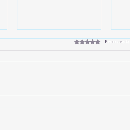
Noté 0 étoile sur 5.
Pas encore de
L’Amour avec un Grand « A » :
Écha
Une Saint-Valentin Suspendue
abso
dans le Temps au Loft