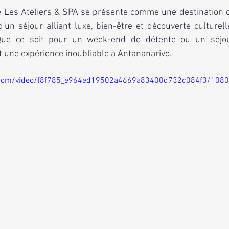
un séjour alliant luxe, bien-être et découverte culturel
Que ce soit pour un week-end de détente ou un séjour
 une expérience inoubliable à Antananarivo.
ic.com/video/f8f785_e964ed19502a4669a83400d732c084f3/108