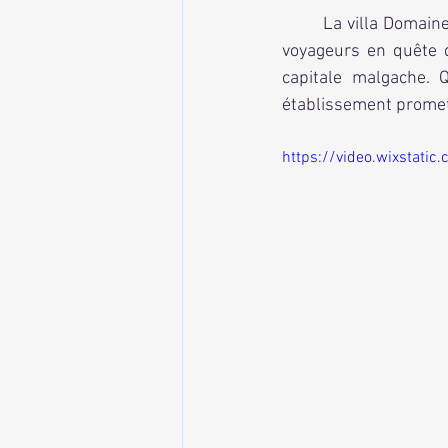
	La villa Domaine Les Ateliers & SPA se présente comme une destination de choix pour les 
voyageurs en quête d'
capitale malgache. 
établissement promet
https://video.wixstat