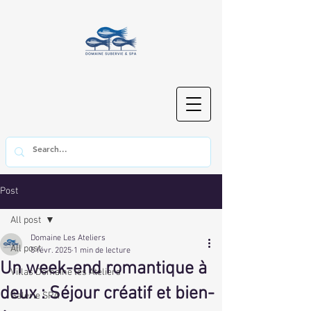
Post
All post
Domaine Les Ateliers
All post
5 févr. 2025
1 min de lecture
Un week-end romantique à
Villas Domaine les Ateliers
deux : Séjour créatif et bien-
Galerie SPA