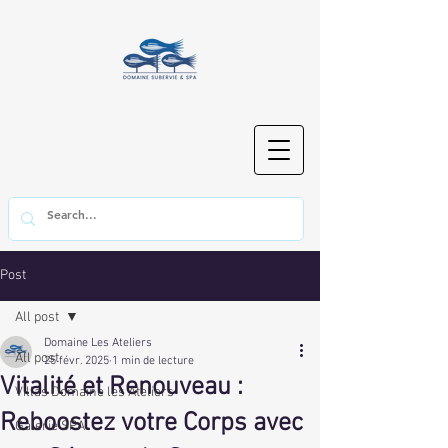
Post
All post
Domaine Les Ateliers
All post
25 févr. 2025
1 min de lecture
Vitalité et Renouveau :
Villas Domaine les Ateliers
Reboostez votre Corps avec
Galerie SPA