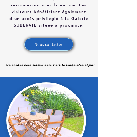
reconnexion avec la nature. Les
visiteurs bénéficient également
d'un accès privilégié à la Galerie
SUBERVIE située à proximité.
Nous contacter
Un rendez-vous intime avec l'art le temps d'un séjour
Un rendez-vous intime avec l'art le temps d'un séjour