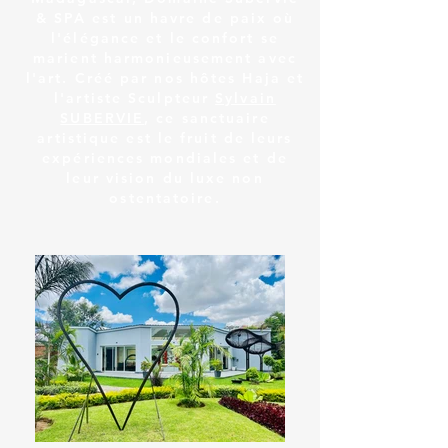
& SPA est un havre de paix où
l'élégance et le confort se
marient harmonieusement avec
l'art. Créé par nos hôtes Haja et
l'artiste Sculpteur
Sylvain
SUBERVIE
, ce sanctuaire
artistique est le fruit de leurs
expériences mondiales et de
leur vision du luxe non
ostentatoire.