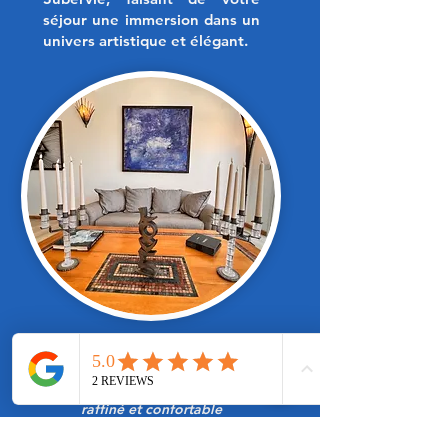
séjour une immersion dans un
univers artistique et élégant.
Loft pour un couple
Ce loft intimiste est idéal pour
un couple, offrant un espace
raffiné et confortable