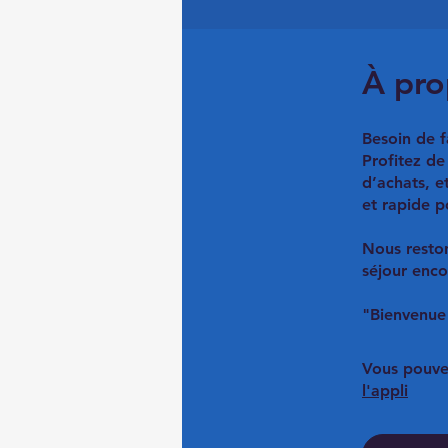
À pro
Besoin de f
Profitez de
d’achats, e
et rapide p
Nous reston
séjour enco
Vous pouve
l'appli