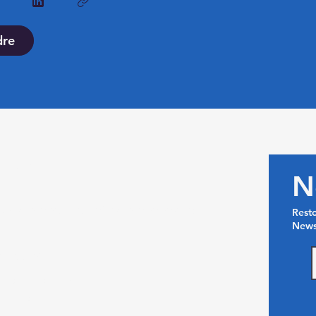
dre
act
N
 DI Antanetibe Ilafy-Antananarivo
Rest
News
gascar​
 34 92 432 17
 37 46 82 20​