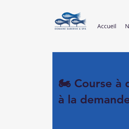
Accueil
N
🏍 Course à 
à la demand