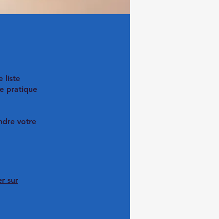
 liste
e pratique
ndre votre
er sur