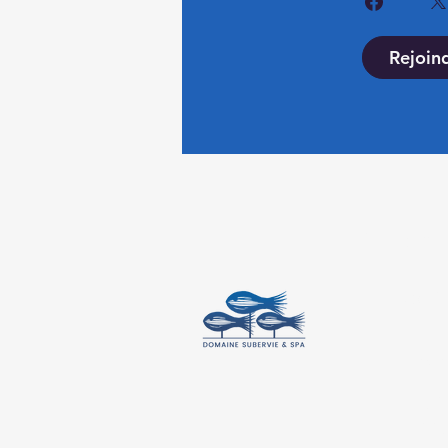
Rejoin
Cont
Lot 1
Mada
+261
+33 6