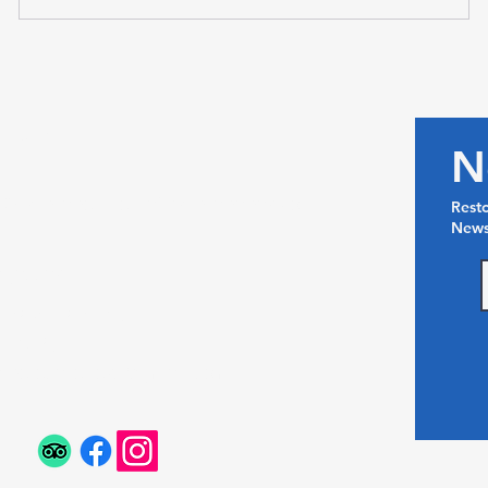
act
N
 DI Antanetibe Ilafy-Antananarivo
Rest
News
gascar​
 34 92 432 17
 37 46 82 20​
inelesateliers@gmail.com