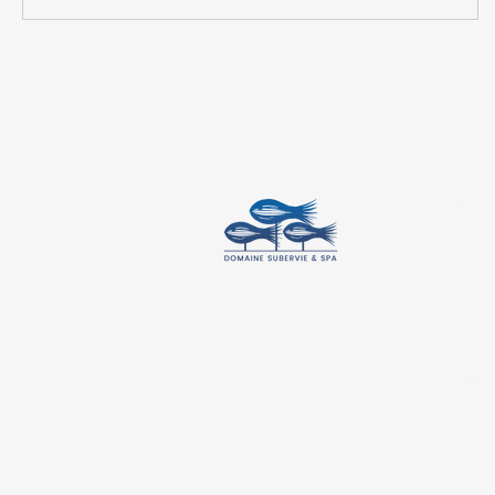
Cont
Lot 1
Mada
+261
+33 6
doma