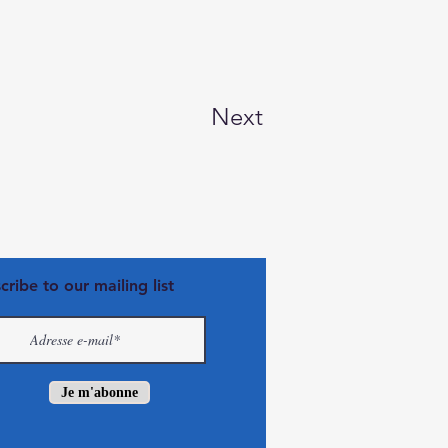
Next
cribe to our mailing list
Je m'abonne