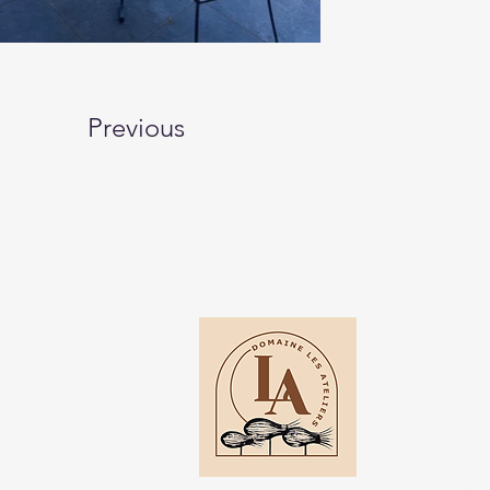
Previous
Cont
Lot 1
Mada
+261