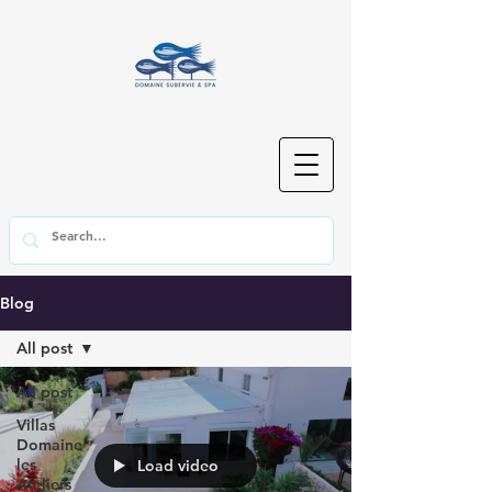
Blog
All post
All post
Villas
Domaine
les
Load video
Ateliers