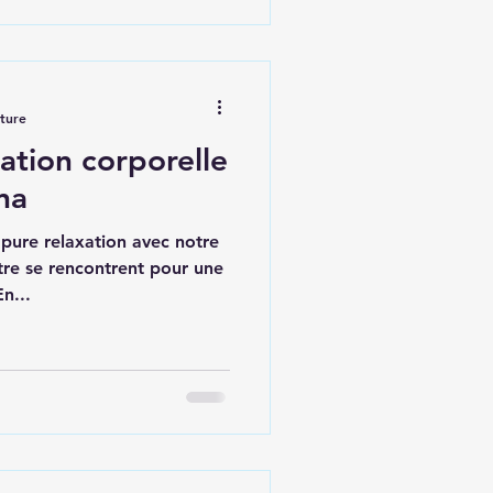
cture
cation corporelle
na
pure relaxation avec notre
tre se rencontrent pour une
n...