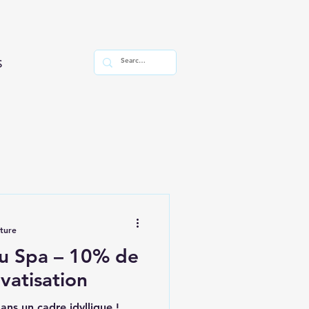
s
cture
au Spa – 10% de
ivatisation
ans un cadre idyllique !