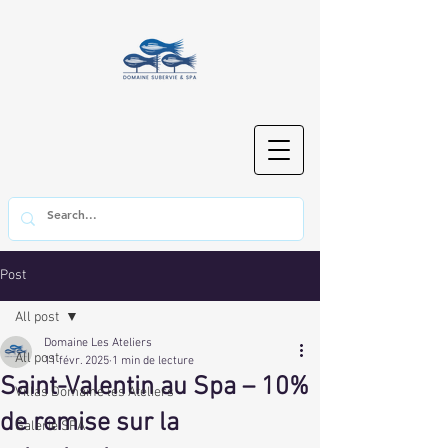
Post
All post
Domaine Les Ateliers
All post
11 févr. 2025
1 min de lecture
Saint-Valentin au Spa – 10%
Villas Domaine les Ateliers
de remise sur la
Galerie SPA