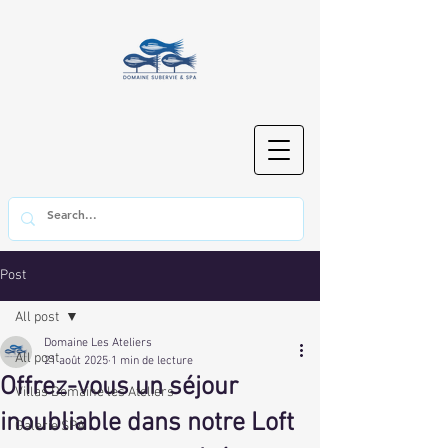
Post
All post
Domaine Les Ateliers
All post
21 août 2025
1 min de lecture
Offrez-vous un séjour
Villas Domaine les Ateliers
inoubliable dans notre Loft
Galerie SPA